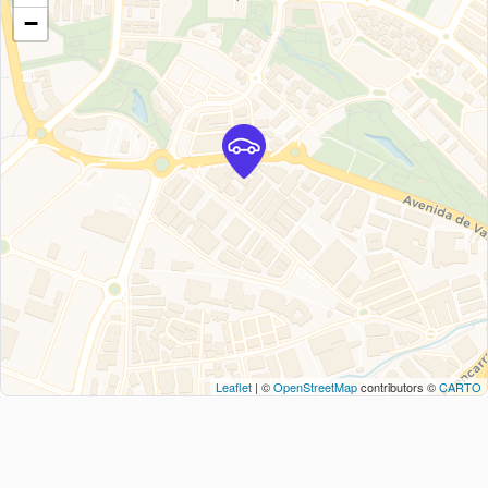
−
Leaflet
| ©
OpenStreetMap
contributors ©
CARTO