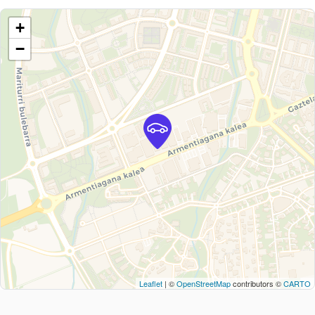
+
−
Leaflet
| ©
OpenStreetMap
contributors ©
CARTO