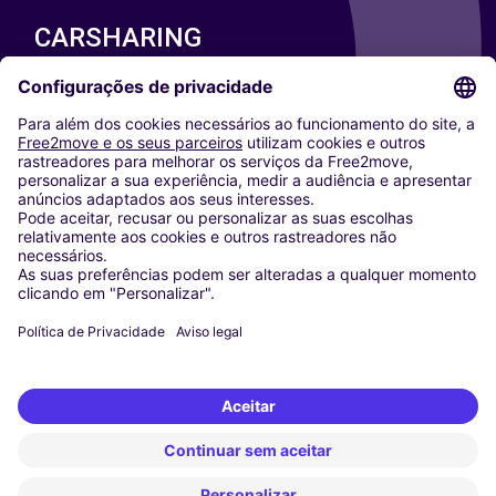
CARSHARING
NOSSAS CIDADES
Paris
Washington DC
Milan
Rome
Turin
Vienna
Berlin
Cologne
Dusseldorf
Frankfurt
Hamburg
Munich
Stuttgart
Amsterdam