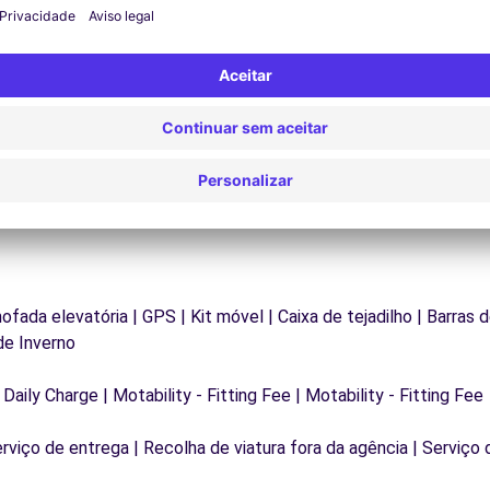
Problemas na estrada? O nosso serviço de apoio
D
os
está disponível a qualquer momento para garantir
va
.
uma viagem ininterrupta.
mofada elevatória | GPS | Kit móvel | Caixa de tejadilho | Barras 
de Inverno
 Daily Charge | Motability - Fitting Fee | Motability - Fitting Fee
erviço de entrega | Recolha de viatura fora da agência | Serviço 