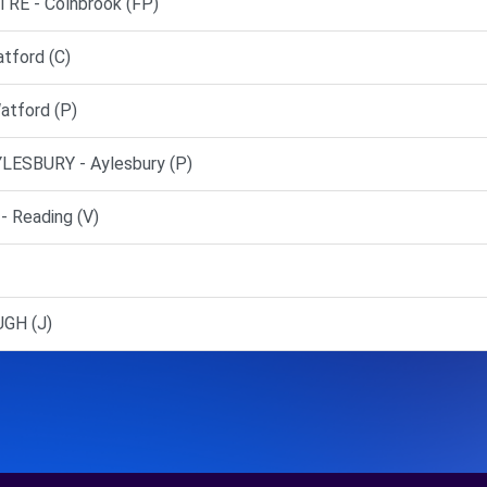
E - Colnbrook (FP)
ford (C)
tford (P)
LESBURY - Aylesbury (P)
 Reading (V)
GH (J)