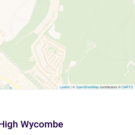
Leaflet
| ©
OpenStreetMap
contributors ©
CARTO
a High Wycombe