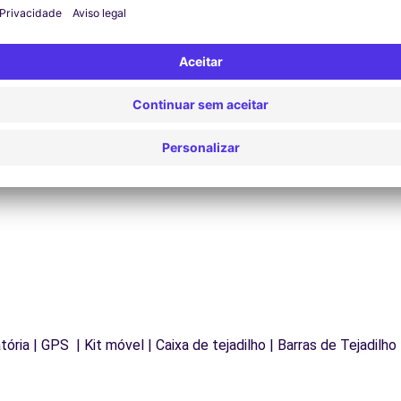
Assistência 24/7
Problemas na estrada? O nosso serviço de apoio
D
os
está disponível a qualquer momento para garantir
va
.
uma viagem ininterrupta.
ória | GPS | Kit móvel | Caixa de tejadilho | Barras de Tejadilho