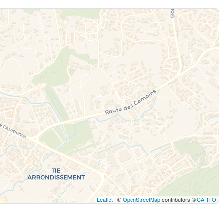
Leaflet
| ©
OpenStreetMap
contributors ©
CARTO