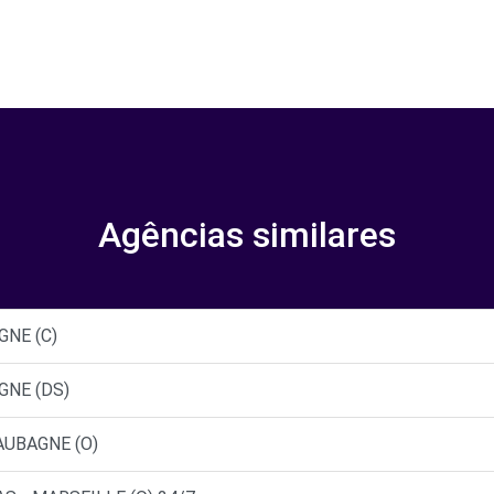
Agências similares
GNE (C)
GNE (DS)
AUBAGNE (O)