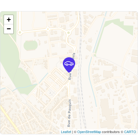
+
−
Leaflet
| ©
OpenStreetMap
contributors ©
CARTO