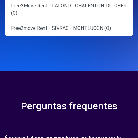
Free2Move Rent - LAFOND - CHARENTON-DU-CHER
(C)
Free2move Rent - SIVRAC - MONTLUCON (O)
Perguntas frequentes
É possível alugar um veículo por um longo período