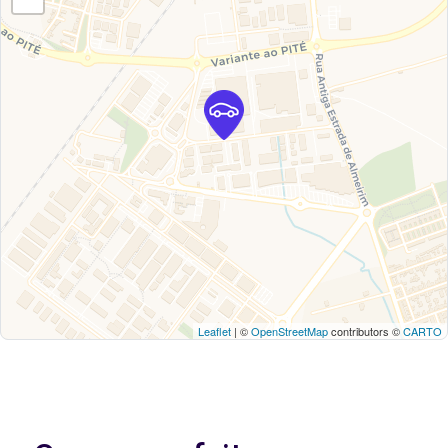
Leaflet
| ©
OpenStreetMap
contributors ©
CARTO