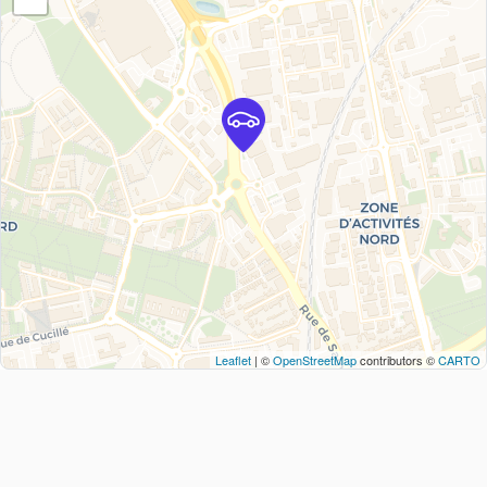
Leaflet
| ©
OpenStreetMap
contributors ©
CARTO