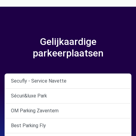
Gelijkaardige
parkeerplaatsen
Secufly - Service Navette
Sécuri&luxe Park
OM Parking Zaventem
Best Parking Fly