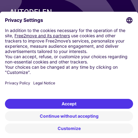
AUTODELEN
ONZE STEDEN
Paris
Madrid
Washington DC
Milaan
Rome
Turijn
Wenen
Berlijn
Keulen
Düsseldorf
Frankfurt
Hamburg
München
Stuttgart
Amsterdam