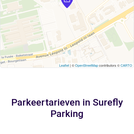
Leaflet
| ©
OpenStreetMap
contributors ©
CARTO
Parkeertarieven in Surefly
Parking