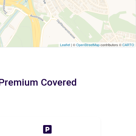
Leaflet
| ©
OpenStreetMap
contributors ©
CARTO
r Premium Covered