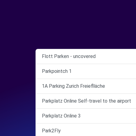
Flott Parken - uncovered
Parkpointch 1
1A Parking Zurich Freieflläche
Parkplatz Online Self-travel to the airport
Parkplatz Online 3
Park2Fly