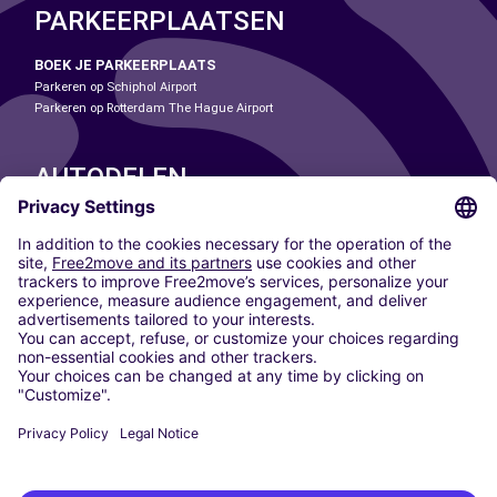
PARKEERPLAATSEN
BOEK JE PARKEERPLAATS
Parkeren op Schiphol Airport
Parkeren op Rotterdam The Hague Airport
AUTODELEN
ONZE STEDEN
Paris
Madrid
Washington DC
Milaan
Rome
Turijn
Wenen
Berlijn
Keulen
Düsseldorf
Frankfurt
Hamburg
München