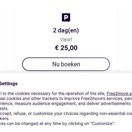
2 dag(en)
Vanaf
€ 25,00
Nu boeken
7 dag(en)
Vanaf
€ 58,33