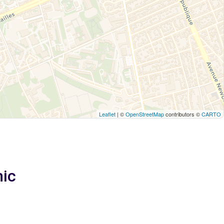
Leaflet
| ©
OpenStreetMap
contributors ©
CARTO
hic