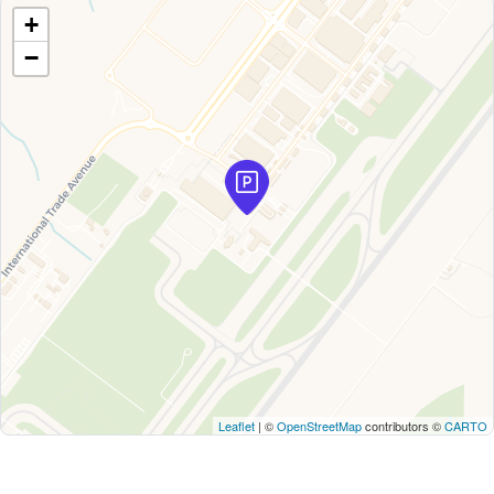
+
−
Leaflet
| ©
OpenStreetMap
contributors ©
CARTO