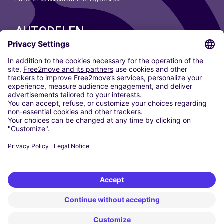
AUTODELEN
ONZE STEDEN
Paris
Madrid
Washington DC
Milaan
Rome
Turijn
Wenen
Berlijn
Keulen
Düsseldorf
Frankfurt
Hamburg
München
Stuttgart
Amsterdam