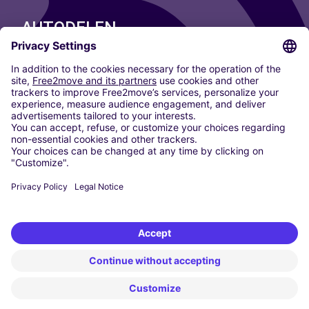
AUTODELEN
ONZE STEDEN
Paris
Madrid
Washington DC
Milaan
Rome
Turijn
Wenen
Berlijn
Keulen
Düsseldorf
Frankfurt
Hamburg
München
Stuttgart
Amsterdam