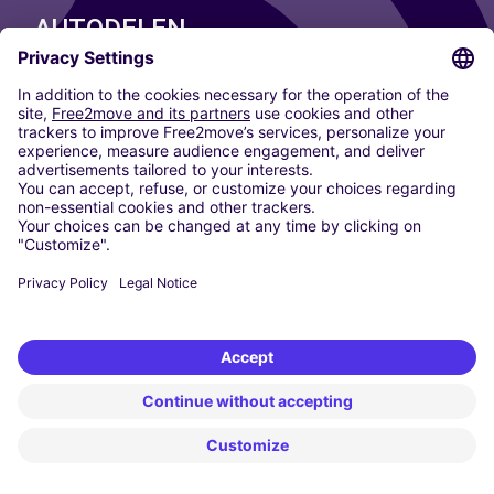
AUTODELEN
ONZE STEDEN
Paris
Madrid
Washington DC
Milaan
Rome
Turijn
Wenen
Berlijn
Keulen
Düsseldorf
Frankfurt
Hamburg
München
Stuttgart
Amsterdam