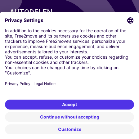
AUTODELEN
ONZE STEDEN
Paris
Madrid
Washington DC
Milaan
Rome
Turijn
Wenen
Berlijn
Keulen
Düsseldorf
Frankfurt
Hamburg
München
Stuttgart
Amsterdam