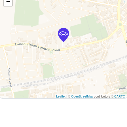
−
Leaflet
| ©
OpenStreetMap
contributors ©
CARTO