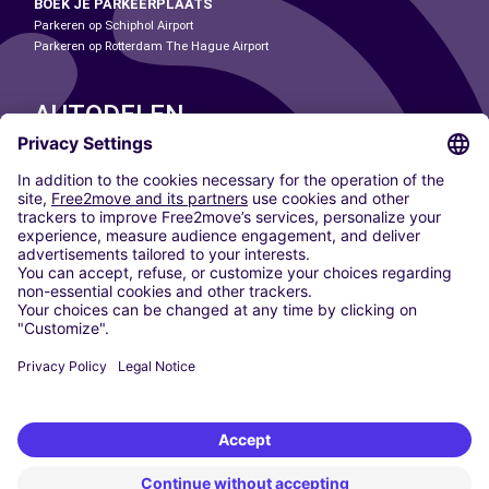
BOEK JE PARKEERPLAATS
Parkeren op Schiphol Airport
Parkeren op Rotterdam The Hague Airport
AUTODELEN
ONZE STEDEN
Paris
Madrid
Washington DC
Milaan
Rome
Turijn
Wenen
Berlijn
Keulen
Düsseldorf
Frankfurt
Hamburg
München
Stuttgart
Amsterdam