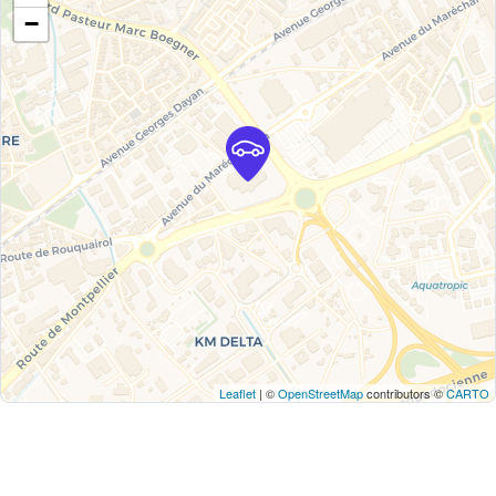
−
Leaflet
| ©
OpenStreetMap
contributors ©
CARTO