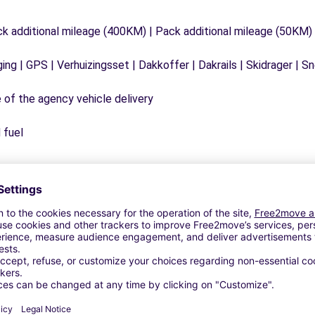
ck additional mileage (400KM) | Pack additional mileage (50KM)
ging | GPS | Verhuizingsset | Dakkoffer | Dakrails | Skidrager 
e of the agency vehicle delivery
 fuel
Vergelijkbare Agentschappen