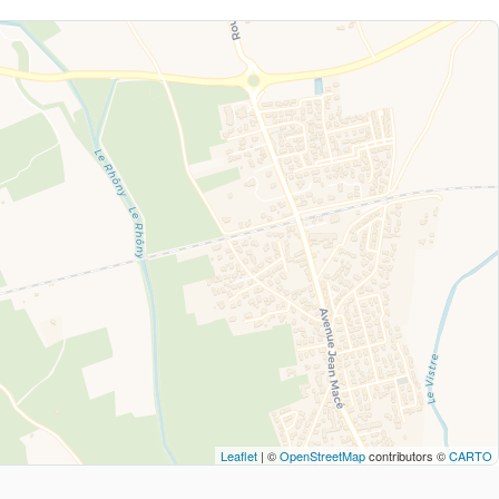
Leaflet
| ©
OpenStreetMap
contributors ©
CARTO