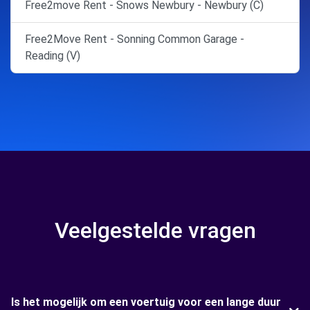
Free2move Rent - Snows Newbury - Newbury (C)
Free2Move Rent - Sonning Common Garage -
Reading (V)
Veelgestelde vragen
Is het mogelijk om een voertuig voor een lange duur