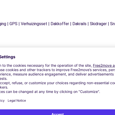
ging | GPS | Verhuizingsset | Dakkoffer | Dakrails | Skidrager 
Vergelijkbare Agentschappen
OIT - PLABENNEC (C)