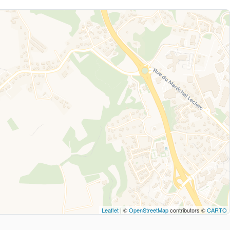
Leaflet
| ©
OpenStreetMap
contributors ©
CARTO