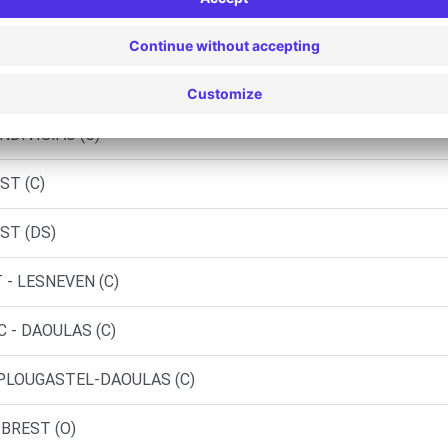
EST (P)
ST-MEEN (C)
NDIVISIAU (C)
ST (C)
ST (DS)
- LESNEVEN (C)
 - DAOULAS (C)
 PLOUGASTEL-DAOULAS (C)
 BREST (O)