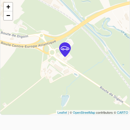
+
−
Leaflet
| ©
OpenStreetMap
contributors ©
CARTO