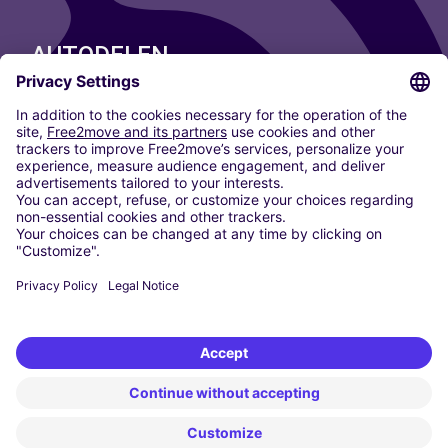
AUTODELEN
ONZE STEDEN
Paris
Madrid
Washington DC
Milaan
Rome
Turijn
Wenen
Berlijn
Keulen
Düsseldorf
Frankfurt
Hamburg
München
Stuttgart
Amsterdam