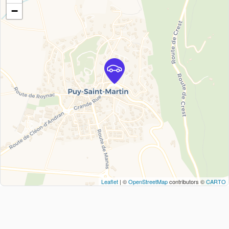
−
Leaflet
| ©
OpenStreetMap
contributors ©
CARTO