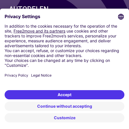
AUTODELEN
ONZE STEDEN
Paris
Madrid
Washington DC
Milaan
Rome
Turijn
Wenen
Berlijn
Keulen
Düsseldorf
Frankfurt
Hamburg
München
Stuttgart
Amsterdam