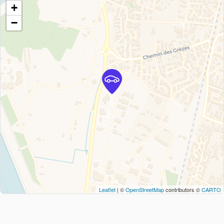
+
−
Leaflet
| ©
OpenStreetMap
contributors ©
CARTO