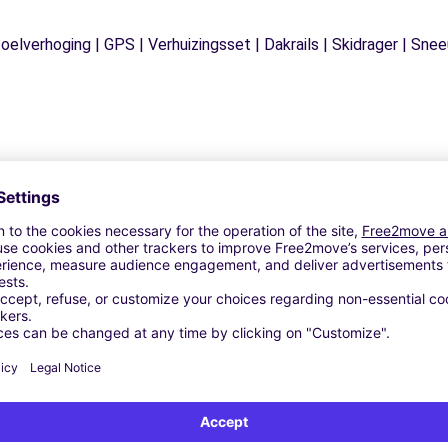
Stoelverhoging | GPS | Verhuizingsset | Dakrails | Skidrager | S
Vergelijkbare Agentschappen
 - REGGIO EMILIA (C)