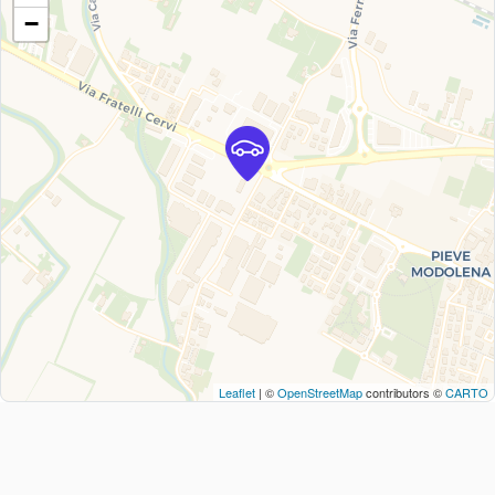
−
Leaflet
| ©
OpenStreetMap
contributors ©
CARTO