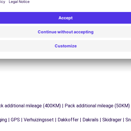
24/7 Assistentie
Problemen op de weg? Onze
V
ondersteuningsdienst is te allen tijde beschikbaar
e
 te
om een ononderbroken reis te garanderen.
ck additional mileage (400KM) | Pack additional mileage (50KM)
ging | GPS | Verhuizingsset | Dakkoffer | Dakrails | Skidrager 