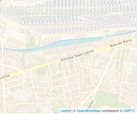
Leaflet
| ©
OpenStreetMap
contributors ©
CARTO