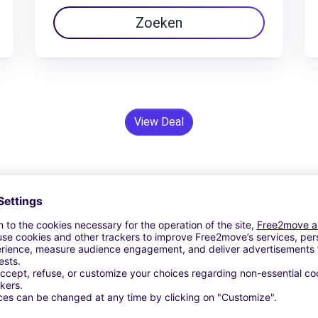
Zoeken
View Deal