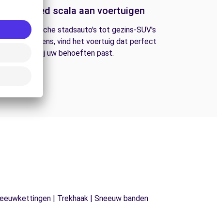
Een breed scala aan voertuigen
an economische stadsauto's tot gezins-SUV's
n bestelwagens, vind het voertuig dat perfect
bij uw behoeften past.
| Sneeuwkettingen | Trekhaak | Sneeuw banden