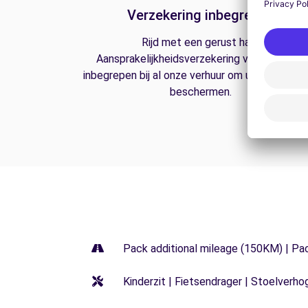
Verzekering inbegrepen
Rijd met een gerust hart.
Aansprakelijkheidsverzekering van derden is
inbegrepen bij al onze verhuur om u op de weg
beschermen.
Pack additional mileage (150KM) | Pa
Kinderzit | Fietsendrager | Stoelverho