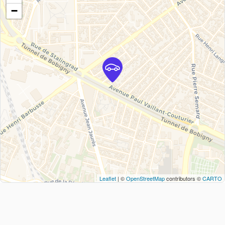
−
Leaflet
| ©
OpenStreetMap
contributors ©
CARTO