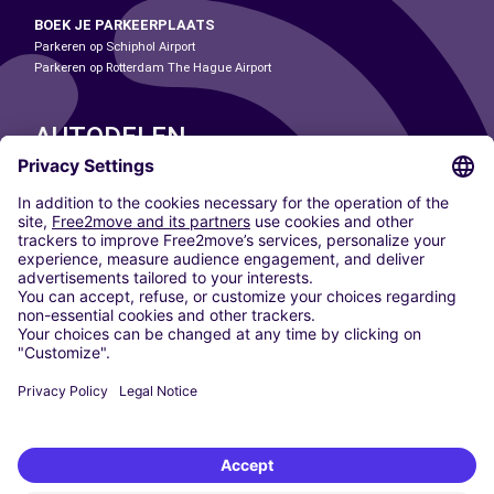
BOEK JE PARKEERPLAATS
Parkeren op Schiphol Airport
Parkeren op Rotterdam The Hague Airport
AUTODELEN
ONZE STEDEN
Paris
Madrid
Washington DC
Milaan
Rome
Turijn
Wenen
Berlijn
Keulen
Düsseldorf
Frankfurt
Hamburg
München
Stuttgart