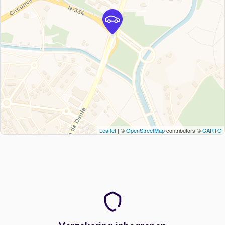
Leaflet
| ©
OpenStreetMap
contributors ©
CARTO