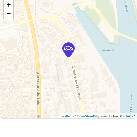
+
−
Leaflet
| ©
OpenStreetMap
contributors ©
CARTO