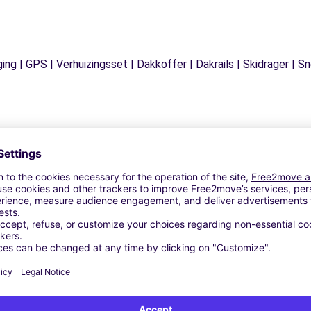
ging | GPS | Verhuizingsset | Dakkoffer | Dakrails | Skidrager 
Vergelijkbare Agentschappen
NAC (C)