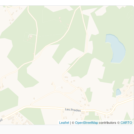
Leaflet
| ©
OpenStreetMap
contributors ©
CARTO