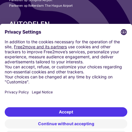
Parkeren op Schiphol Airport
Parkeren op Rotterdam The Hague Airport
AUTODELEN
ONZE STEDEN
Paris
Madrid
Washington DC
Milaan
Rome
Turijn
Wenen
Berlijn
Keulen
Düsseldorf
Frankfurt
Hamburg
München
Stuttgart
Amsterdam