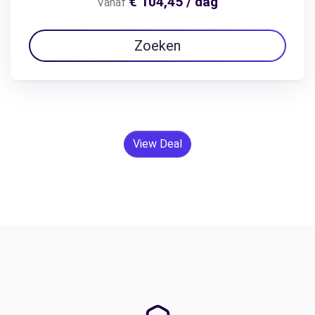
€ 104,45 / dag
Vanaf
Zoeken
View Deal