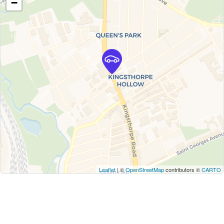
−
Leaflet
| ©
OpenStreetMap
contributors ©
CARTO