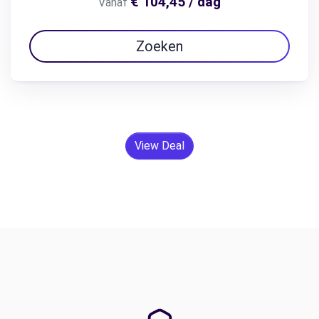
€ 104,45 / dag
Vanaf
Zoeken
View Deal