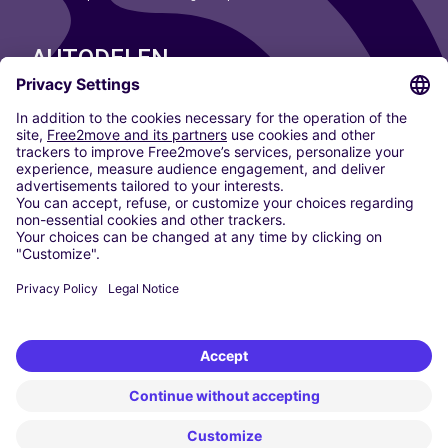
AUTODELEN
ONZE STEDEN
Paris
Madrid
Washington DC
Milaan
Rome
Turijn
Wenen
Berlijn
Keulen
Düsseldorf
Frankfurt
Hamburg
München
Stuttgart
Amsterdam