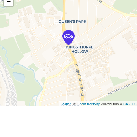
−
Leaflet
| ©
OpenStreetMap
contributors ©
CARTO