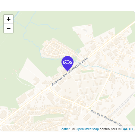
+
−
Leaflet
| ©
OpenStreetMap
contributors ©
CARTO