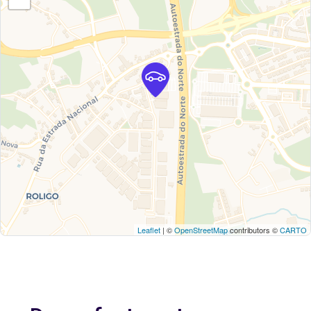
Leaflet
| ©
OpenStreetMap
contributors ©
CARTO