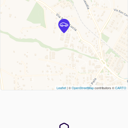
Leaflet
| ©
OpenStreetMap
contributors ©
CARTO