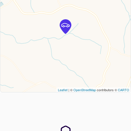
Leaflet
| ©
OpenStreetMap
contributors ©
CARTO