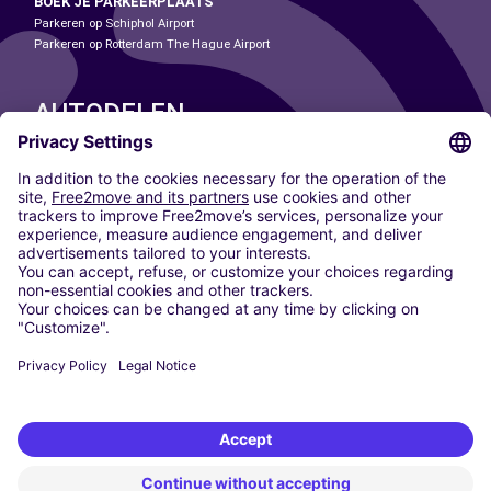
BOEK JE PARKEERPLAATS
Parkeren op Schiphol Airport
Parkeren op Rotterdam The Hague Airport
AUTODELEN
ONZE STEDEN
Paris
Madrid
Washington DC
Milaan
Rome
Turijn
Wenen
Berlijn
Keulen
Düsseldorf
Frankfurt
Hamburg
München
Stuttgart
Amsterdam