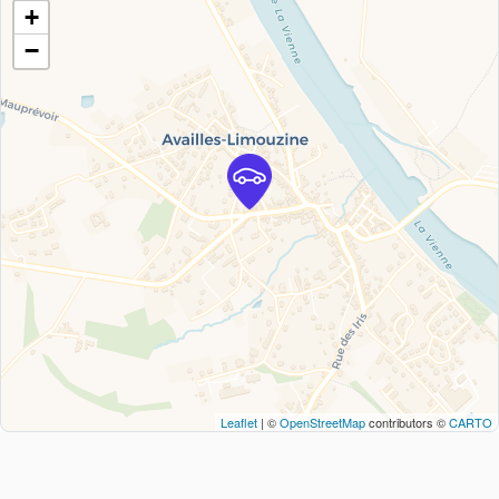
+
−
Leaflet
| ©
OpenStreetMap
contributors ©
CARTO