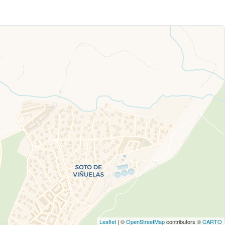
Leaflet
| ©
OpenStreetMap
contributors ©
CARTO