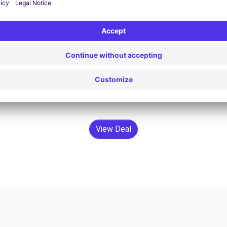
Opel Astra sports tourer
€ 84,03 / dag
Vanaf
Zoeken
View Deal