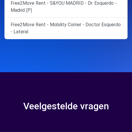
Free2Move Rent - S&YOU MADRID - Dr. Esquerdo -
Madrid (P)
Free2Move Rent - Mobility Corner - Doctor Esquerdo
- Lateral
Veelgestelde vragen