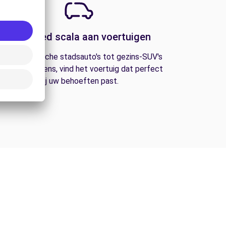
Een breed scala aan voertuigen
an economische stadsauto's tot gezins-SUV's
n bestelwagens, vind het voertuig dat perfect
bij uw behoeften past.