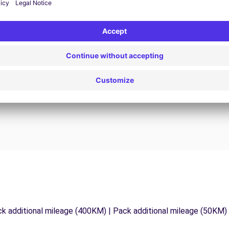
24/7 Assistentie
Problemen op de weg? Onze
V
ondersteuningsdienst is te allen tijde beschikbaar
e
 te
om een ononderbroken reis te garanderen.
ck additional mileage (400KM) | Pack additional mileage (50KM)