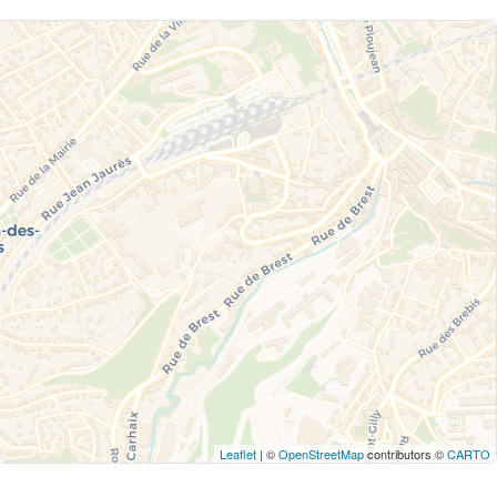
Leaflet
| ©
OpenStreetMap
contributors ©
CARTO