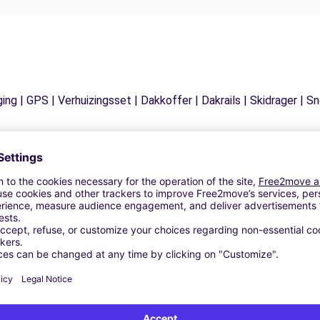
ging | GPS | Verhuizingsset | Dakkoffer | Dakrails | Skidrager 
Vergelijkbare Agentschappen