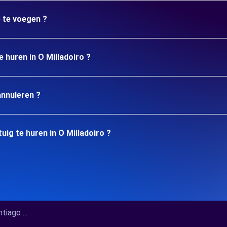
e te voegen ?
e huren in O Milladoiro ?
annuleren ?
ig te huren in O Milladoiro ?
ago ...