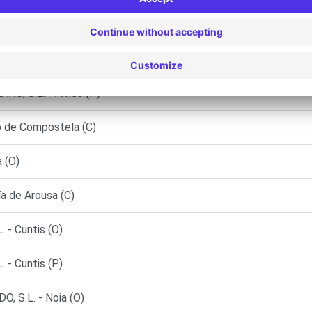
ousa (O)
 Negreira (O)
S, S.L. - Ames (P)
 de Compostela (C)
 (O)
a de Arousa (C)
- Cuntis (O)
- Cuntis (P)
 S.L. - Noia (O)