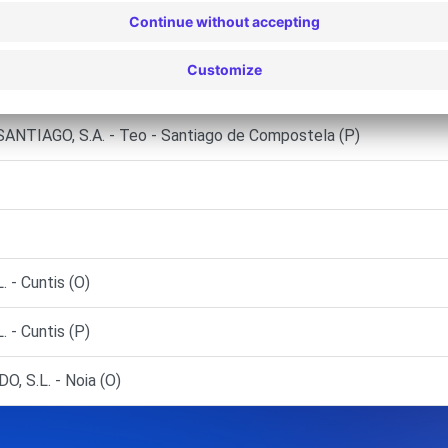
S, S.L. - Ames (P)
 de Compostela (C)
TIAGO, S.A. - Teo - Santiago de Compostela (P)
- Cuntis (O)
- Cuntis (P)
 S.L. - Noia (O)