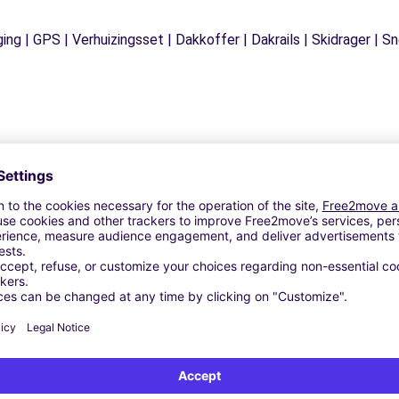
ging | GPS | Verhuizingsset | Dakkoffer | Dakrails | Skidrager 
Vergelijkbare Agentschappen
ousa (O)
 Negreira (O)