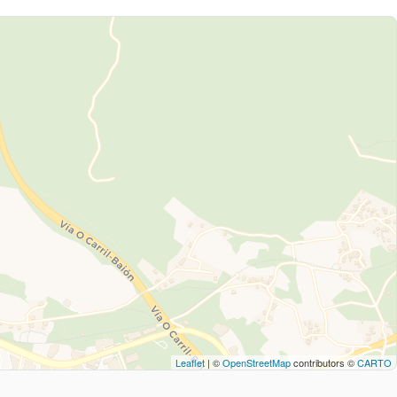
Leaflet
| ©
OpenStreetMap
contributors ©
CARTO