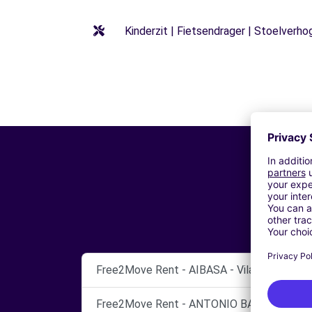
Kinderzit | Fietsendrager | Stoelverho
Free2Move Rent - AIBASA - Vilagarcía de Ar
Free2Move Rent - ANTONIO BALIÑAS, S.L. -