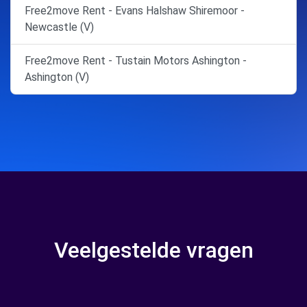
Free2move Rent - Evans Halshaw Shiremoor -
Newcastle (V)
Free2move Rent - Tustain Motors Ashington -
Ashington (V)
Veelgestelde vragen