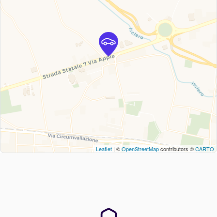
Leaflet
| ©
OpenStreetMap
contributors ©
CARTO