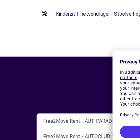
Kinderzit | Fietsendrager | Stoelverho
Free2Move Rent - AUT. PARADISO ENRICO 
Free2Move Rent - AUTOCLUB BARI SRL - B