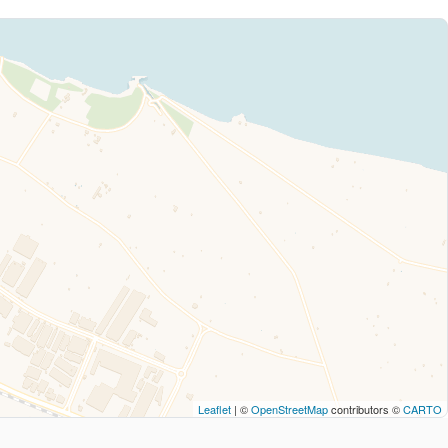
Leaflet
| ©
OpenStreetMap
contributors ©
CARTO