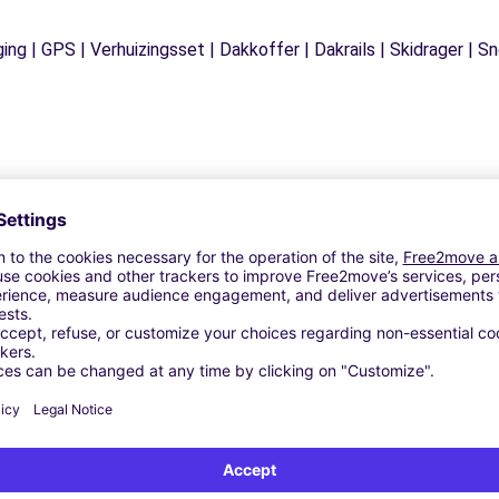
ging | GPS | Verhuizingsset | Dakkoffer | Dakrails | Skidrager 
Vergelijkbare Agentschappen
- ANDRIA (C)
ARI (C)