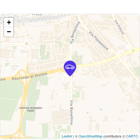
+
−
Leaflet
| ©
OpenStreetMap
contributors ©
CARTO