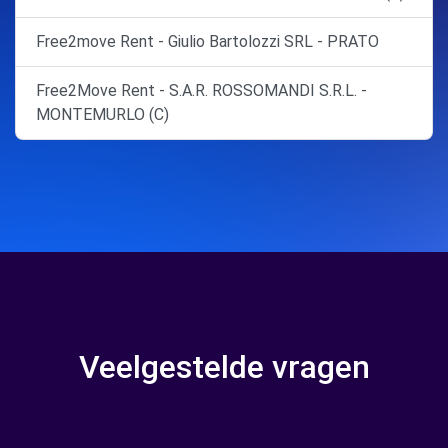
Free2move Rent - Giulio Bartolozzi SRL - PRATO
Free2Move Rent - S.A.R. ROSSOMANDI S.R.L. -
MONTEMURLO (C)
Veelgestelde vragen