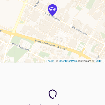
Leaflet
| ©
OpenStreetMap
contributors ©
CARTO