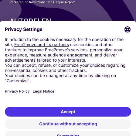
Parkeren op Rotterdam The Hague Airport
AUTODELEN
ONZE STEDEN
Paris
Madrid
Washington DC
Milaan
Rome
Turijn
Wenen
Berlijn
Keulen
Düsseldorf
Frankfurt
Hamburg
München
Stuttgart
Amsterdam